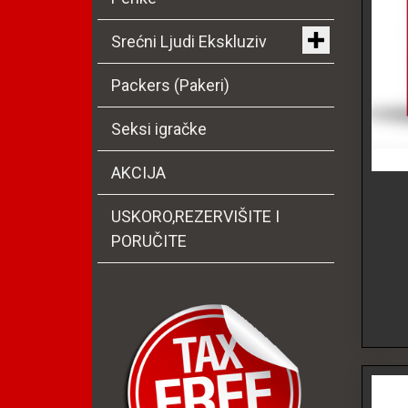
Srećni Ljudi Ekskluziv
Packers (Pakeri)
Seksi igračke
AKCIJA
USKORO,REZERVIŠITE I
PORUČITE