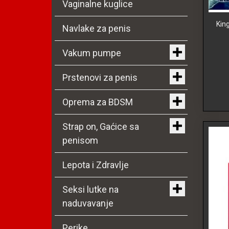
Vaginalne kuglice
Kin
Navlake za penis
Vakum pumpe
Prstenovi za penis
Oprema za BDSM
Strap on, Gaćice sa
penisom
Lepota i Zdravlje
Seksi lutke na
naduvavanje
Perike