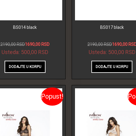
BS014 black
BS017 black
2190,00 RSD
1690,00 RSD
2190,00 RSD
1690,00 RS
Usteda:
500,00 RSD
Usteda:
500,00 RSD
Popust!
Po