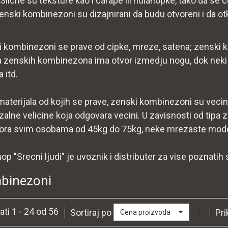
. Slicne su teksture kao i carape ili hulahopke, tako da s
Zenski kombinezoni su dizajnirani da budu otvoreni i da otk
 kombinezoni se prave od cipke, mreze, satena; zenski ko
 zenskih kombinezona ima otvor izmedju nogu, dok neki m
 itd.
aterijala od kojih se prave, zenski kombinezoni su vecin
zalne velicine koja odgovara vecini. U zavisnosti od tip
ora svim osobama od 45kg do 75kg, neke mrezaste model
op "Srecni ljudi" je uvoznik i distributer za vise poznatih 
binezoni
ati 1 - 24 od 56
Sortiraj po
Pri
Cena proizvoda