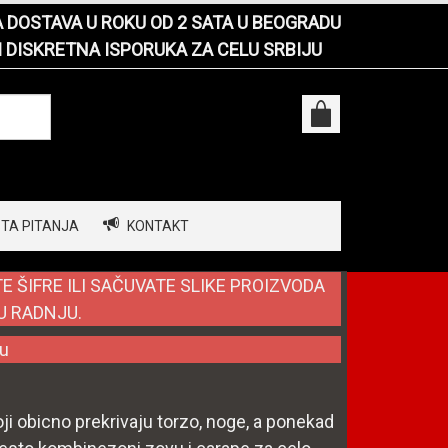
DOSTAVA U ROKU OD 2 SATA U BEOGRADU
I DISKRETNA ISPORUKA ZA CELU SRBIJU
TA PITANJA
KONTAKT
 ŠIFRE ILI SAČUVATE SLIKE PROIZVODA
U RADNJU.
u
ji obicno prekrivaju torzo, noge, a ponekad