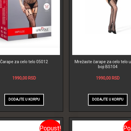
Čarape za celo telo 05012
Mrežaste čarape za celo telo u
boji BS104
1990,00 RSD
1990,00 RSD
Popust!
Po