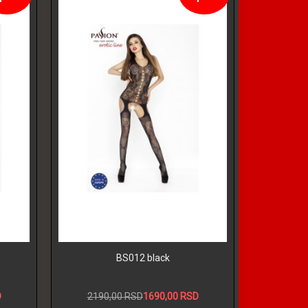
BS012 black
D
2190,00 RSD
1690,00 RSD