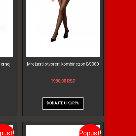
 crnoj
Mrežasti otvoreni kombinezon BS080
1990,00 RSD
pust!
Popust!