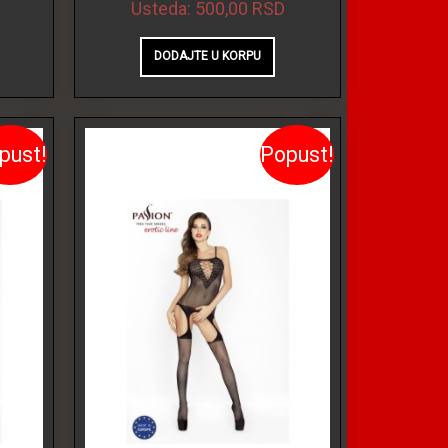
Usteda:
500,00 RSD
pust!
Popust!