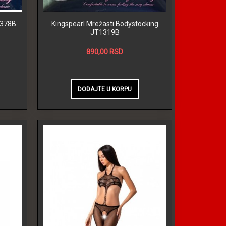
2378B
Kingspearl Mrežasti Bodystocking
JT1319B
890,00 RSD