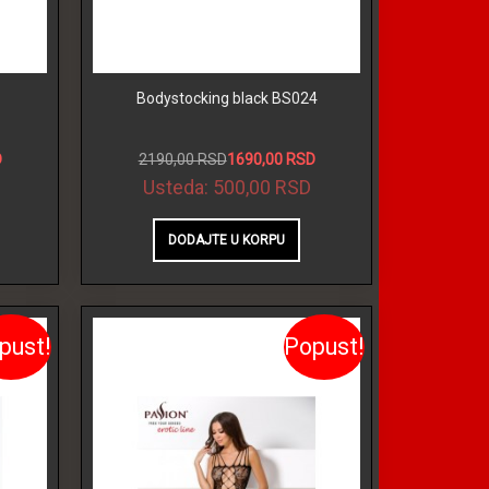
Bodystocking black BS024
D
2190,00 RSD
1690,00 RSD
Usteda:
500,00 RSD
pust!
Popust!