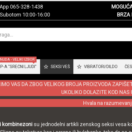
tsApp
065-328-1438
MOGUĆA 
 Subotom 10:00-16:00
BRZA 
UDA - VELIKI IZBOR
-A "SREĆNI LJUDI"
SEKSI VEŠ
VIBRATORI/DILDO
ČES
IMO VAS DA ZBOG VELIKOG BROJA PROIZVODA ZAPIŠETE
UKOLIKO DOLAZITE KOD NAS 
Hvala na razumevanj
i kombinezoni
su jednodelni artikli zenskog seksi vesa ko