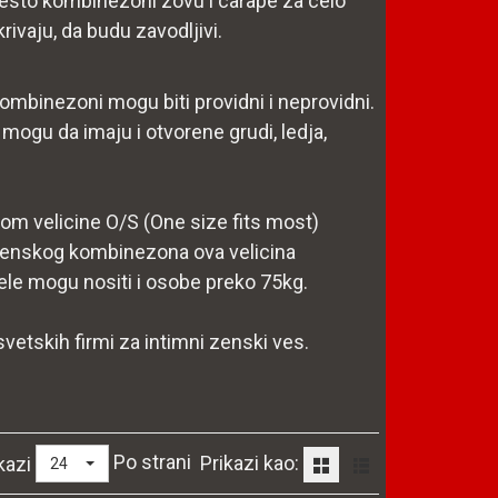
e cesto kombinezoni zovu i carape za celo
rivaju, da budu zavodljivi.
mbinezoni mogu biti providni i neprovidni.
ogu da imaju i otvorene grudi, ledja,
om velicine O/S (One size fits most)
a zenskog kombinezona ova velicina
e mogu nositi i osobe preko 75kg.
svetskih firmi za intimni zenski ves.
Po strani
Prikazi kao:
kazi
24