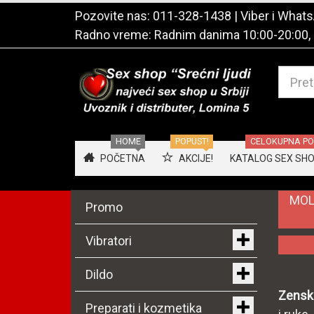
Pozovite nas:
011-328-1438
| Viber i Wha
Radno vreme: Radnim danima 10:00-20:00,
HOME
POPUST!
CELOKUPNA PON
POČETNA
AKCIJE!
KATALOG SEX SHOP
MOL
Promo
Vibratori
Dildo
Zensk
Preparati i kozmetika