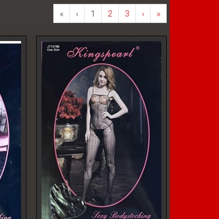
«
‹
1
2
3
›
»