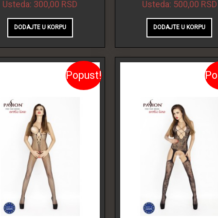
Usteda:
300,00 RSD
Usteda:
500,00 RSD
Popust!
Po