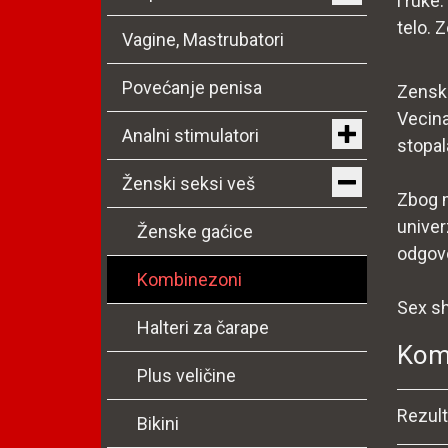
i ruke
telo. 
Vagine, Mastrubatori
Povećanje penisa
Zenski
Vecina
Analni stimulatori
stopala
Ženski seksi veš
Zbog m
univer
Ženske gaćice
odgov
Kombinezoni
Sex sh
Halteri za čarape
Kom
Plus veličine
Rezult
Bikini