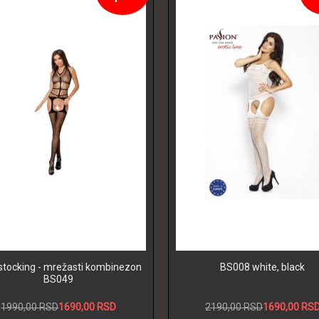
tocking - mrežasti kombinezon
BS008 white, black
BS049
1990,00 RSD
1690,00 RSD
2190,00 RSD
1690,00 RS