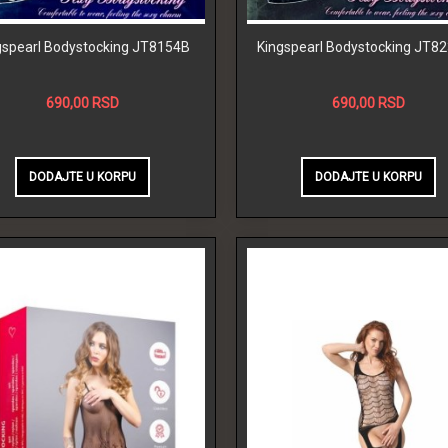
gspearl Bodystocking JT8154B
Kingspearl Bodystocking JT8
690,00 RSD
690,00 RSD