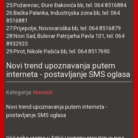
25:Požarevac, Đure Đakovića bb, tel: 064 8516884
26:Bačka Palanka, Industrijska zona bb, tel: 064
8516881
27:Prijepolje, Novovaroška bb, tel: 064 8516879
28:Novi Sad, Bulevar Patrijarha Pavla 101, tel: 064
8932923
29:Pirot, Nikole Pašića bb, tel: 064 8517690
Novi trend upoznavanja putem
interneta - postavljanje SMS oglasa
Detalji
Kategorija:
Novosti
Novi trend upoznavanja putem interneta -
postavljanje SMS oglasa
Već neko vreme u Srbiji i regionu prisutan je novi