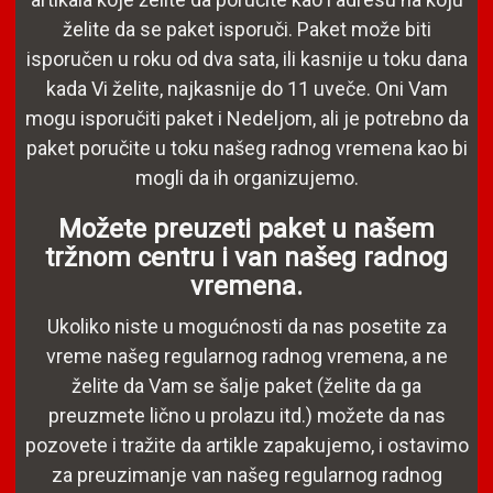
želite da se paket isporuči. Paket može biti
isporučen u roku od dva sata, ili kasnije u toku dana
kada Vi želite, najkasnije do 11 uveče. Oni Vam
mogu isporučiti paket i Nedeljom, ali je potrebno da
paket poručite u toku našeg radnog vremena kao bi
mogli da ih organizujemo.
Možete preuzeti paket u našem
tržnom centru i van našeg radnog
vremena.
Ukoliko niste u mogućnosti da nas posetite za
vreme našeg regularnog radnog vremena, a ne
želite da Vam se šalje paket (želite da ga
preuzmete lično u prolazu itd.) možete da nas
pozovete i tražite da artikle zapakujemo, i ostavimo
za preuzimanje van našeg regularnog radnog