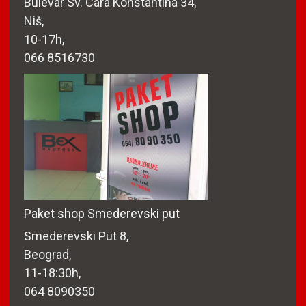
Bulevar Sv. Cara Konstantina 34,
Niš,
10-17h,
066 8516730
Paket shop Smederevski put
Smederevski Put 8,
Beograd,
11-18:30h,
064 8090350