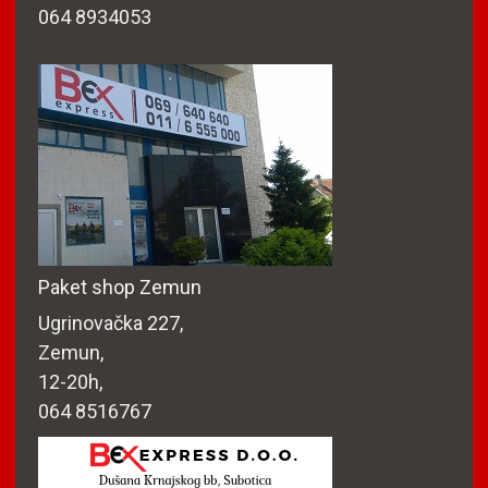
064 8934053
Paket shop Zemun
Ugrinovačka 227,
Zemun,
12-20h,
064 8516767