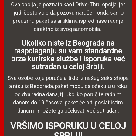
Ova opcija je poznata kao i Drive-Thru opcija, jer
ljudi često vole da pozovu naruče, i onda samo
preuzmu paket sa artiklima ispred naše radnje
direktno iz svog automobila.
Ukoliko niste iz Beograda na
raspolaganju su vam standardne
brze kurirske službe i isporuka već
sutradan u celoj Srbiji.
Sve osobe koje poruče artikle iz našeg seks shopa
a nisu iz Beograda, paket mogu da očekuju u roku
od dva radna dana, tj. ukoliko poručite radnim
danom do 19 časova, paket će biti poslat istim
danom i možete ga očekivati već sutradan.
VRŠIMO ISPORUKU U CELOJ
SRBIJI!