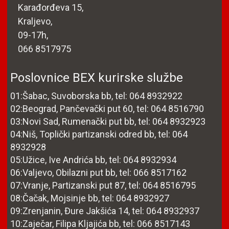
Karađorđeva 15,
Kraljevo,
09-17h,
066 8517975
Poslovnice BEX kurirske službe
01:Šabac, Suvoborska bb, tel: 064 8932922
02:Beograd, Pančevački put 60, tel: 064 8516790
03:Novi Sad, Rumenački put bb, tel: 064 8932923
04:Niš, Toplički partizanski odred bb, tel: 064
8932928
05:Užice, Ive Andrića bb, tel: 064 8932934
06:Valjevo, Obilazni put bb, tel: 066 8517162
07:Vranje, Partizanski put 87, tel: 064 8516795
08:Čačak, Mojsinje bb, tel: 064 8932927
09:Zrenjanin, Đure Jakšića 14, tel: 064 8932937
10:Zaječar, Filipa Kljajića bb, tel: 066 8517143