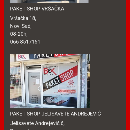
PAKET SHOP VRŠAČKA
Vršačka 18,
Novi Sad,
08-20h,
066 8517161
PAKET SHOP JELISAVETE ANDREJEVIĆ
Jelisavete Andrejević 6,