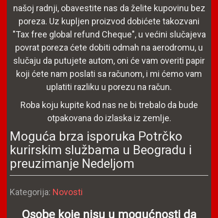
našoj radnji, obavestite nas da želite kupovinu bez
poreza. Uz kupljen proizvod dobićete takozvani
"Tax free global refund Cheque", u većini slučajeva
povrat poreza ćete dobiti odmah na aerodromu, u
slučaju da putujete autom, oni će vam overiti papir
koji ćete nam poslati sa računom, i mi ćemo vam
uplatiti razliku u porezu na račun.
Roba koju kupite kod nas ne bi trebalo da bude
otpakovana do izlaska iz zemlje.
Moguća brza isporuka Potrčko
kurirskim službama u Beogradu i
preuzimanje Nedeljom
Detalji
Kategorija:
Novosti
Osobe koje nisu u mogućnosti da