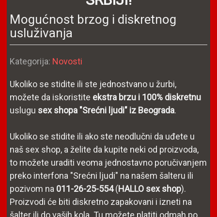
Mogućnost brzog i diskretnog
usluživanja
Detalji
Kategorija:
Novosti
Ukoliko se stidite ili ste jednostvano u žurbi,
možete da iskoristite
ekstra brzu i 100% diskretnu
uslugu
sex shopa "Srećni ljudi" iz Beograda
.
Ukoliko se stidite ili ako ste neodlučni da uđete u
naš sex shop, a želite da kupite neki od proizvoda,
to možete uraditi veoma jednostavno poručivanjem
preko interfona "Srećni ljudi" na našem šalteru ili
pozivom na
011-26-25-554
(
HALLO sex shop
).
Proizvodi će biti diskretno zapakovani i izneti na
šalter ili do vaših kola. Tu možete platiti odmah po