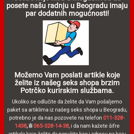
posete našu radnju u Beogradu imaju
par dodatnih mogućnosti!
Možemo Vam poslati artikle koje
želite iz našeg seks shopa brzim
Potrčko kurirskim službama.
Ukoliko se odlučite da želite da Vam pošaljemo
paket sa artiklima iz našeg seks shopa u Beogradu,
potrebno je da nas pozovete na telefon
011-328-
1438
, ili
065-328-14-38
, i da nam kažete šifre
artikala koje želite da poručite kao i adresu na koju