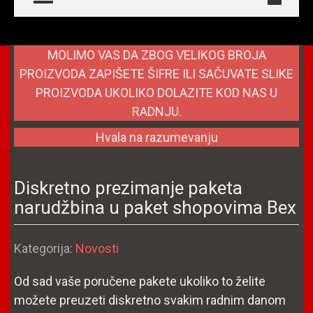
MOLIMO VAS DA ZBOG VELIKOG BROJA
PROIZVODA ZAPIŠETE ŠIFRE ILI SAČUVATE SLIKE
PROIZVODA UKOLIKO DOLAZITE KOD NAS U
RADNJU.
Hvala na razumevanju
Diskretno prezimanje paketa
narudžbina u paket shopovima Bex
Detalji
Kategorija:
Novosti
Od sad vaše poručene pakete ukoliko to želite
možete preuzeti diskretno svakim radnim danom