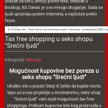
izlazak na kafu, šetnju pored reke, odlazak u
bioskop, itd. Danas je sve mnogo drugačije. Sada se
ljudi upoznaju putem interneta, a najčešće preko
fejsa.
Pročitaj više …Novi trend upoznavanja putem interneta - postavljanje SMS og
Tax free shopping u seks shopu
"Srećni ljudi"
Detalji
Kategorija:
Novosti
Mogućnost kupovine bez poreza u
seks shopu "Srećni ljudi"
Ukoliko ste u poseti Srbiji ili želite da kupite nesto
lepo za svoje prijatelje u inostranstvu, seks shop
"Srecni ljudi" vam nudi mogućnost tax free
shoppinga. Prilikom kupovine bilo kog proizvoda u