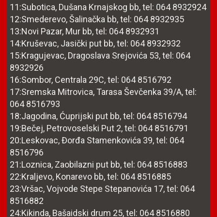
11:Subotica, Dušana Krnajskog bb, tel: 064 8932924
12:Smederevo, Šalinačka bb, tel: 064 8932935
13:Novi Pazar, Mur bb, tel: 064 8932931
14:Kruševac, Jasički put bb, tel: 064 8932932
15:Kragujevac, Dragoslava Srejovića 53, tel: 064
8932926
16:Sombor, Centrala 29C, tel: 064 8516792
17:Sremska Mitrovica, Tarasa Ševčenka 39/A, tel:
064 8516793
18:Jagodina, Ćuprijski put bb, tel: 064 8516794
19:Bečej, Petrovoselski Put 2, tel: 064 8516791
20:Leskovac, Đorđa Stamenkovića 39, tel: 064
8516796
21:Loznica, Zaobilazni put bb, tel: 064 8516883
22:Kraljevo, Konarevo bb, tel: 064 8516885
23:Vršac, Vojvode Stepe Stepanovića 17, tel: 064
8516882
24:Kikinda, Bašaidski drum 25, tel: 064 8516880