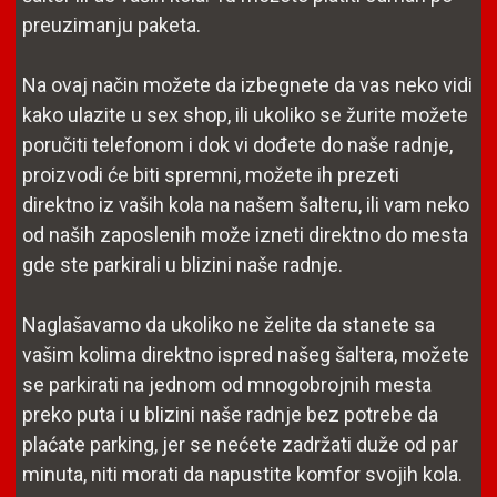
preuzimanju paketa.
Na ovaj način možete da izbegnete da vas neko vidi
kako ulazite u sex shop, ili ukoliko se žurite možete
poručiti telefonom i dok vi dođete do naše radnje,
proizvodi će biti spremni, možete ih prezeti
direktno iz vaših kola na našem šalteru, ili vam neko
od naših zaposlenih može izneti direktno do mesta
gde ste parkirali u blizini naše radnje.
Naglašavamo da ukoliko ne želite da stanete sa
vašim kolima direktno ispred našeg šaltera, možete
se parkirati na jednom od mnogobrojnih mesta
preko puta i u blizini naše radnje bez potrebe da
plaćate parking, jer se nećete zadržati duže od par
minuta, niti morati da napustite komfor svojih kola.