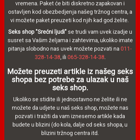
vremena. Paket će biti diskretno zapakovan i
ostavljen kod obezbedjenja našeg tržnog centra, a
vi možete paket preuzeti kod njih kad god želite.
Seks shop "Srećni ljudi"
se trudi vam uvek izadje u
susret sa Vašim željama i zahtevima, ukoliko imate
pitanja slobodno nas uvek možete pozvati na
011-
328-14-38
, ili
065-328-14-38
.
Možete preuzeti artikle iz našeg seks
shopa bez potrebe za ulazak u naš
seks shop.
Ukoliko se stidite ili jednostavno ne želite ili ne
možete da udjete u naš seks shop, možete nas
pozvati i tražiti da vam iznesemo artikle kada
budete u blizini (do kola, dalje od seks shopa, u
blizini tržnog centra itd.